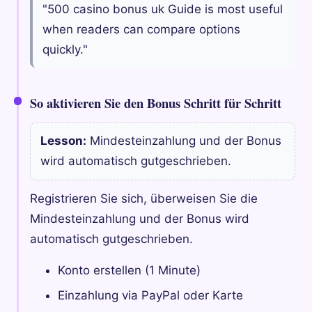
"500 casino bonus uk Guide is most useful
when readers can compare options
quickly."
So aktivieren Sie den Bonus Schritt für Schritt
Lesson:
Mindesteinzahlung und der Bonus
wird automatisch gutgeschrieben.
Registrieren Sie sich, überweisen Sie die
Mindesteinzahlung und der Bonus wird
automatisch gutgeschrieben.
Konto erstellen (1 Minute)
Einzahlung via PayPal oder Karte