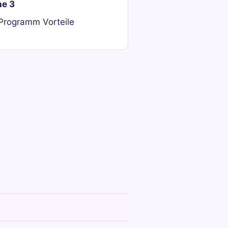
e 3
Programm Vorteile