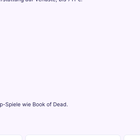
Top-Spiele wie Book of Dead.