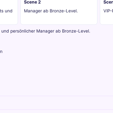
Scene 2
Scen
its und
Manager ab Bronze-Level.
VIP-
ts und persönlicher Manager ab Bronze-Level.
en