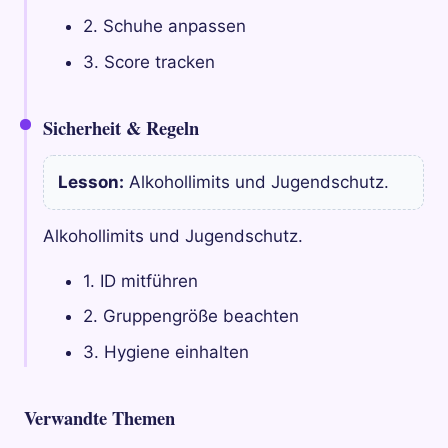
2. Schuhe anpassen
3. Score tracken
Sicherheit & Regeln
Lesson:
Alkohollimits und Jugendschutz.
Alkohollimits und Jugendschutz.
1. ID mitführen
2. Gruppengröße beachten
3. Hygiene einhalten
Verwandte Themen