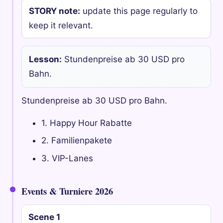
STORY note:
update this page regularly to
keep it relevant.
Lesson:
Stundenpreise ab 30 USD pro
Bahn.
Stundenpreise ab 30 USD pro Bahn.
1. Happy Hour Rabatte
2. Familienpakete
3. VIP-Lanes
Events & Turniere 2026
Scene 1