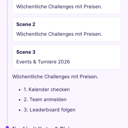
Wöchentliche Challenges mit Preisen.
Scene 2
Wöchentliche Challenges mit Preisen.
Scene 3
Events & Turniere 2026
Wöchentliche Challenges mit Preisen.
1. Kalender checken
2. Team anmelden
3. Leaderboard folgen