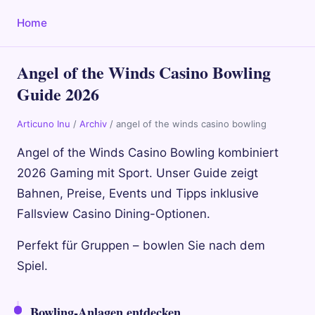
Home
Angel of the Winds Casino Bowling
Guide 2026
Articuno Inu
/
Archiv
/
angel of the winds casino bowling
Angel of the Winds Casino Bowling kombiniert
2026 Gaming mit Sport. Unser Guide zeigt
Bahnen, Preise, Events und Tipps inklusive
Fallsview Casino Dining-Optionen.
Perfekt für Gruppen – bowlen Sie nach dem
Spiel.
Bowling-Anlagen entdecken