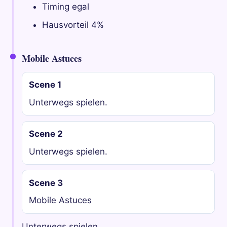
Timing egal
Hausvorteil 4%
Mobile Astuces
Scene 1
Unterwegs spielen.
Scene 2
Unterwegs spielen.
Scene 3
Mobile Astuces
Unterwegs spielen.