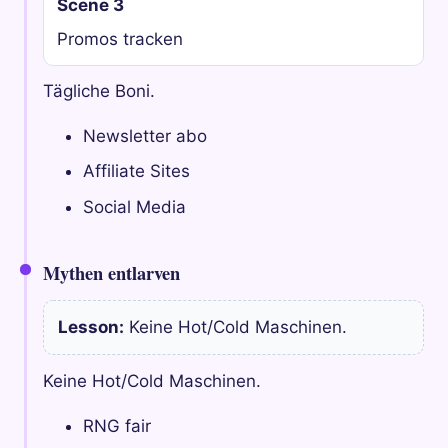
Scene 3
Promos tracken
Tägliche Boni.
Newsletter abo
Affiliate Sites
Social Media
Mythen entlarven
Lesson:
Keine Hot/Cold Maschinen.
Keine Hot/Cold Maschinen.
RNG fair