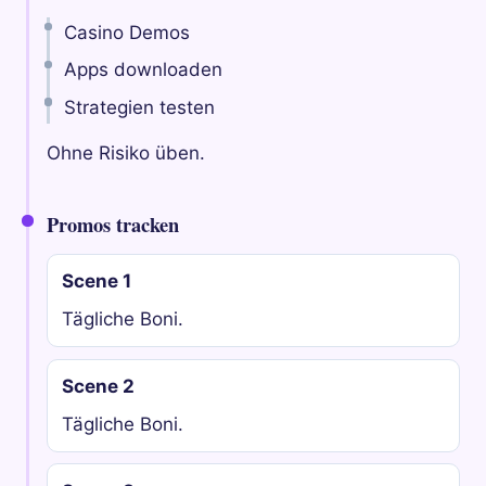
Casino Demos
Apps downloaden
Strategien testen
Ohne Risiko üben.
Promos tracken
Scene 1
Tägliche Boni.
Scene 2
Tägliche Boni.