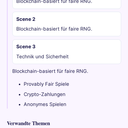
Blockchain-basiert für faire RNG.
Scene 2
Blockchain-basiert für faire RNG.
Scene 3
Technik und Sicherheit
Blockchain-basiert für faire RNG.
Provably Fair Spiele
Crypto-Zahlungen
Anonymes Spielen
Verwandte Themen