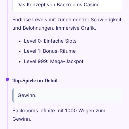
Das Konzept von Backrooms Casino
Endlose Levels mit zunehmender Schwierigkeit
und Belohnungen. Immersive Grafik.
Level 0: Einfache Slots
Level 1: Bonus-Räume
Level 999: Mega-Jackpot
Top-Spiele im Detail
Gewinn.
Backrooms Infinite mit 1000 Wegen zum
Gewinn.