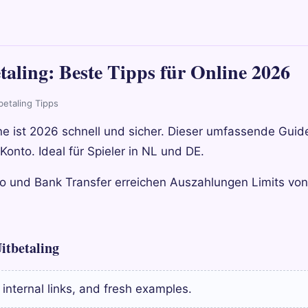
taling: Beste Tipps für Online 2026
betaling Tipps
ne ist 2026 schnell und sicher. Dieser umfassende Guide 
onto. Ideal für Spieler in NL und DE.
o und Bank Transfer erreichen Auszahlungen Limits vo
itbetaling
, internal links, and fresh examples.