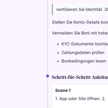
verifizieren Sie Identität. 
Stellen Sie Konto-Details korr
Vermeiden Sie Boni mit hoh
KYC-Dokumente hochlad
Zahlungsdaten prüfen
Bonbedingungen lesen
Schritt-für-Schritt Anleit
Scene 1
1. App oder Site öffnen. 2.