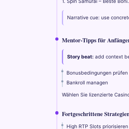
1. Spin Samurai – Beste Boni.
Narrative cue: use concre
Mentor-Tipps für Anfänge
Story beat:
add context b
Bonusbedingungen prüfen
Bankroll managen
Wählen Sie lizenzierte Casi
Fortgeschrittene Strategie
High RTP Slots priorisieren