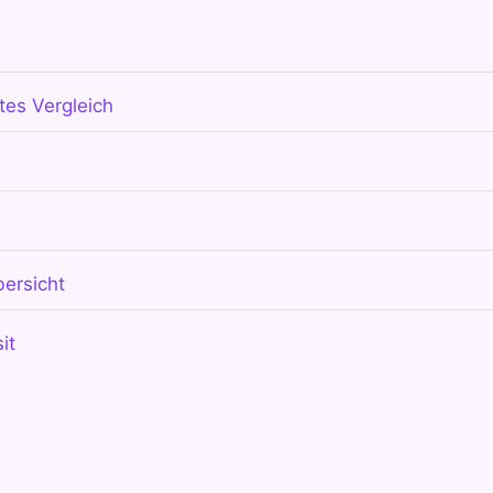
tes Vergleich
bersicht
it