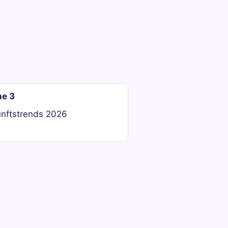
e 3
nftstrends 2026