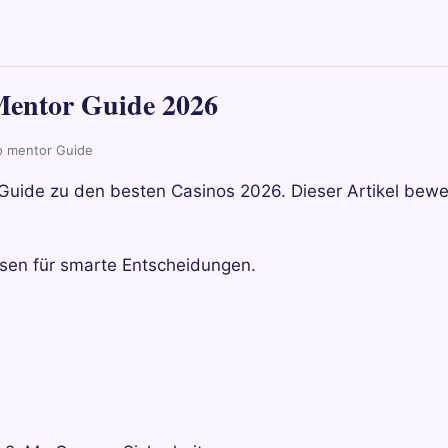
Mentor Guide 2026
no mentor Guide
 Guide zu den besten Casinos 2026. Dieser Artikel bewe
ssen für smarte Entscheidungen.