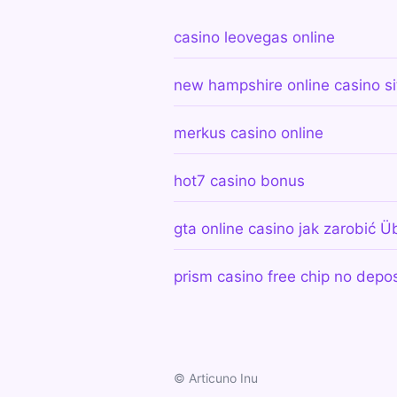
casino leovegas online
new hampshire online casino si
merkus casino online
hot7 casino bonus
gta online casino jak zarobić Ü
prism casino free chip no depos
© Articuno Inu