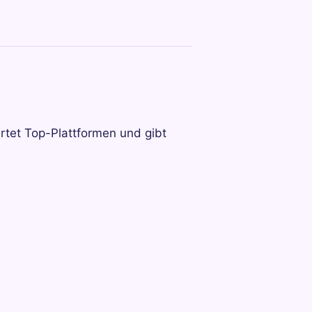
rtet Top-Plattformen und gibt