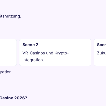
ätsnutzung.
Scene 2
Scen
VR-Casinos und Krypto-
Zuku
Integration.
ration.
 Casino 2026?