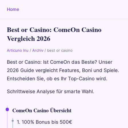
Home
Best or Casino: ComeOn Casino
Vergleich 2026
Articuno Inu
/
Archiv
/
best or casino
Best or Casino: Ist ComeOn das Beste? Unser
2026 Guide vergleicht Features, Boni und Spiele.
Entscheiden Sie, ob es Ihr Top-Casino wird.
Schrittweise Analyse für smarte Wahl.
ComeOn Casino Übersicht
1. 100% Bonus bis 500€