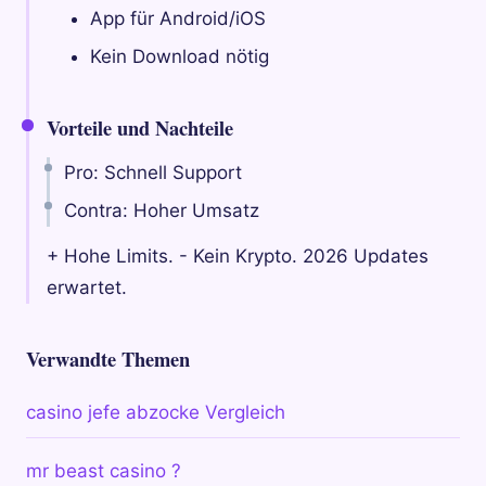
App für Android/iOS
Kein Download nötig
Vorteile und Nachteile
Pro: Schnell Support
Contra: Hoher Umsatz
+ Hohe Limits. - Kein Krypto. 2026 Updates
erwartet.
Verwandte Themen
casino jefe abzocke Vergleich
mr beast casino ?