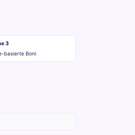
e 3
-basierte Boni