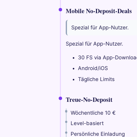
Mobile No-Deposit-Deals
Spezial für App-Nutzer.
Spezial für App-Nutzer.
30 FS via App-Downloa
Android/iOS
Tägliche Limits
Treue-No-Deposit
Wöchentliche 10 €
Level-basiert
Persönliche Einladung