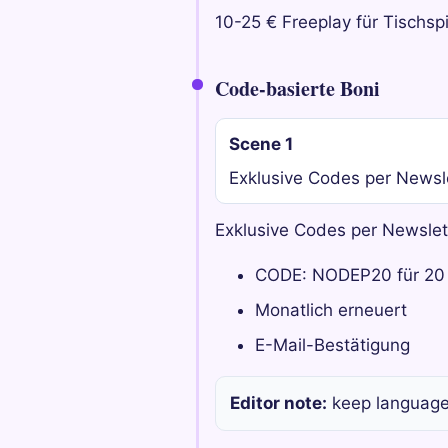
10-25 € Freeplay für Tischspi
Code-basierte Boni
Scene 1
Exklusive Codes per Newsle
Exklusive Codes per Newslet
CODE: NODEP20 für 20
Monatlich erneuert
E-Mail-Bestätigung
Editor note:
keep language 