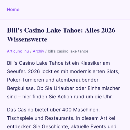
Home
Bill's Casino Lake Tahoe: Alles 2026
Wissenswerte
Articuno Inu
/
Archiv
/
bill's casino lake tahoe
Bill's Casino Lake Tahoe ist ein Klassiker am
Seeufer. 2026 lockt es mit modernisierten Slots,
Poker-Turnieren und atemberaubender
Bergkulisse. Ob Sie Urlauber oder Einheimischer
sind – hier finden Sie Action rund um die Uhr.
Das Casino bietet über 400 Maschinen,
Tischspiele und Restaurants. In diesem Artikel
entdecken Sie Geschichte, aktuelle Events und