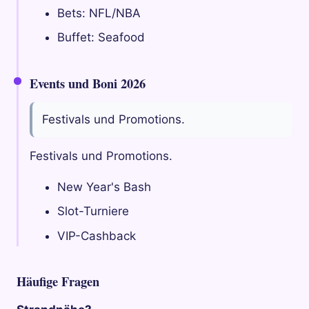
Bets: NFL/NBA
Buffet: Seafood
Events und Boni 2026
Festivals und Promotions.
Festivals und Promotions.
New Year's Bash
Slot-Turniere
VIP-Cashback
Häufige Fragen