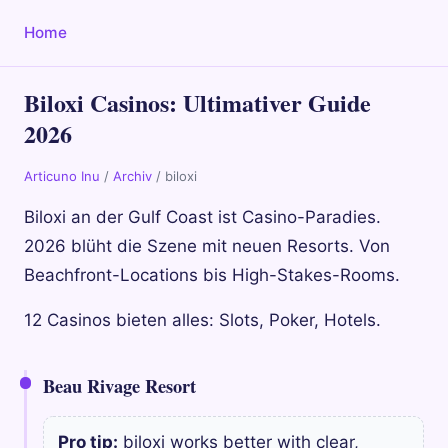
Home
Biloxi Casinos: Ultimativer Guide
2026
Articuno Inu
/
Archiv
/
biloxi
Biloxi an der Gulf Coast ist Casino-Paradies.
2026 blüht die Szene mit neuen Resorts. Von
Beachfront-Locations bis High-Stakes-Rooms.
12 Casinos bieten alles: Slots, Poker, Hotels.
Beau Rivage Resort
Pro tip:
biloxi works better with clear,