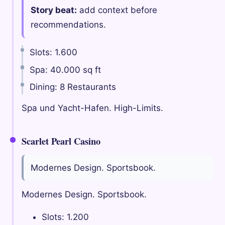
Story beat:
add context before
recommendations.
Slots: 1.600
Spa: 40.000 sq ft
Dining: 8 Restaurants
Spa und Yacht-Hafen. High-Limits.
Scarlet Pearl Casino
Modernes Design. Sportsbook.
Modernes Design. Sportsbook.
Slots: 1.200