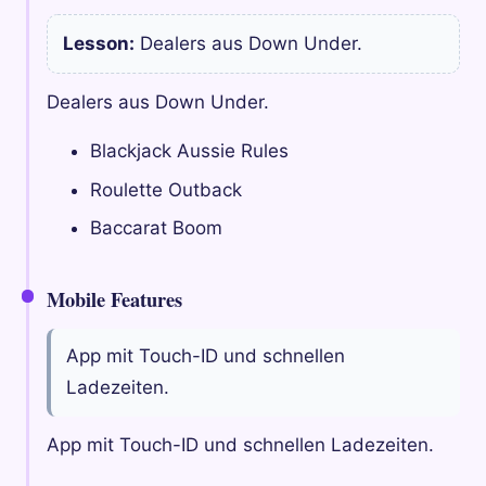
Lesson:
Dealers aus Down Under.
Dealers aus Down Under.
Blackjack Aussie Rules
Roulette Outback
Baccarat Boom
Mobile Features
App mit Touch-ID und schnellen
Ladezeiten.
App mit Touch-ID und schnellen Ladezeiten.