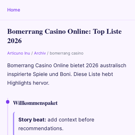
Home
Bomerrang Casino Online: Top Liste
2026
Articuno Inu
/
Archiv
/
bomerrang casino
Bomerrang Casino Online bietet 2026 australisch
inspirierte Spiele und Boni. Diese Liste hebt
Highlights hervor.
Willkommenspaket
Story beat:
add context before
recommendations.