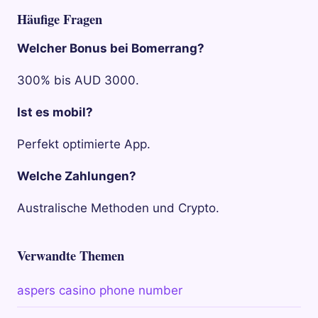
Häufige Fragen
Welcher Bonus bei Bomerrang?
300% bis AUD 3000.
Ist es mobil?
Perfekt optimierte App.
Welche Zahlungen?
Australische Methoden und Crypto.
Verwandte Themen
aspers casino phone number