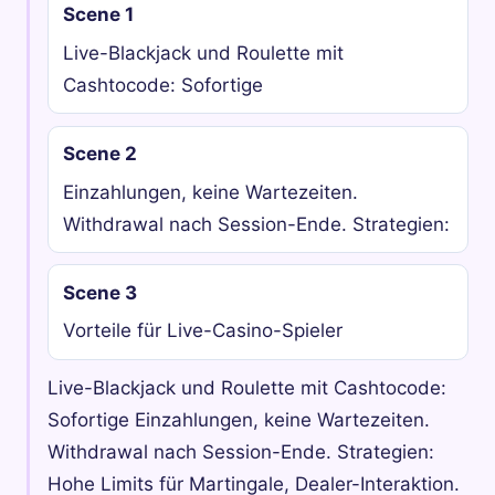
Scene 1
Live-Blackjack und Roulette mit
Cashtocode: Sofortige
Scene 2
Einzahlungen, keine Wartezeiten.
Withdrawal nach Session-Ende. Strategien:
Scene 3
Vorteile für Live-Casino-Spieler
Live-Blackjack und Roulette mit Cashtocode:
Sofortige Einzahlungen, keine Wartezeiten.
Withdrawal nach Session-Ende. Strategien:
Hohe Limits für Martingale, Dealer-Interaktion.