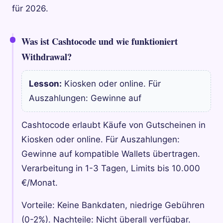
für 2026.
Was ist Cashtocode und wie funktioniert
Withdrawal?
Lesson:
Kiosken oder online. Für
Auszahlungen: Gewinne auf
Cashtocode erlaubt Käufe von Gutscheinen in
Kiosken oder online. Für Auszahlungen:
Gewinne auf kompatible Wallets übertragen.
Verarbeitung in 1-3 Tagen, Limits bis 10.000
€/Monat.
Vorteile: Keine Bankdaten, niedrige Gebühren
(0-2%). Nachteile: Nicht überall verfügbar.