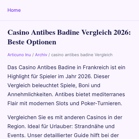
Home
Casino Antibes Badine Vergleich 2026:
Beste Optionen
Articuno Inu
/
Archiv
/
casino antibes badine Vergleich
Das Casino Antibes Badine in Frankreich ist ein
Highlight für Spieler im Jahr 2026. Dieser
Vergleich beleuchtet Spiele, Boni und
Annehmlichkeiten. Antibes bietet mediterranes
Flair mit modernen Slots und Poker-Turnieren.
Vergleichen Sie es mit anderen Casinos in der
Region. Ideal für Urlauber: Strandnähe und
Events. Unser detaillierter Guide hilft bei der