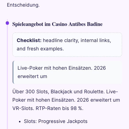
Entscheidung.
Spieleangebot im Casino Antibes Badine
Checklist:
headline clarity, internal links,
and fresh examples.
Live-Poker mit hohen Einsätzen. 2026
erweitert um
Über 300 Slots, Blackjack und Roulette. Live-
Poker mit hohen Einsätzen. 2026 erweitert um
VR-Slots. RTP-Raten bis 98 %.
Slots: Progressive Jackpots