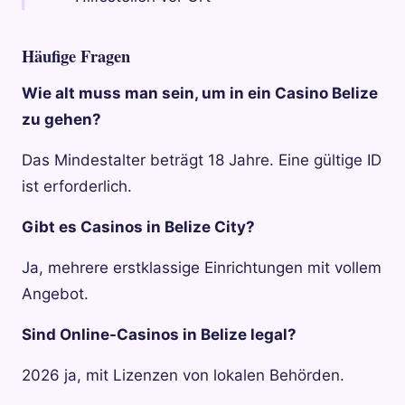
Häufige Fragen
Wie alt muss man sein, um in ein Casino Belize
zu gehen?
Das Mindestalter beträgt 18 Jahre. Eine gültige ID
ist erforderlich.
Gibt es Casinos in Belize City?
Ja, mehrere erstklassige Einrichtungen mit vollem
Angebot.
Sind Online-Casinos in Belize legal?
2026 ja, mit Lizenzen von lokalen Behörden.