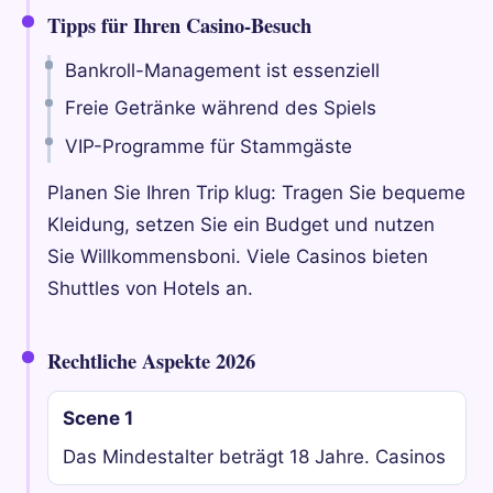
Tipps für Ihren Casino-Besuch
Bankroll-Management ist essenziell
Freie Getränke während des Spiels
VIP-Programme für Stammgäste
Planen Sie Ihren Trip klug: Tragen Sie bequeme
Kleidung, setzen Sie ein Budget und nutzen
Sie Willkommensboni. Viele Casinos bieten
Shuttles von Hotels an.
Rechtliche Aspekte 2026
Scene 1
Das Mindestalter beträgt 18 Jahre. Casinos