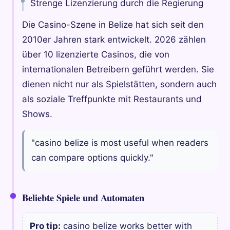
Strenge Lizenzierung durch die Regierung
Die Casino-Szene in Belize hat sich seit den
2010er Jahren stark entwickelt. 2026 zählen
über 10 lizenzierte Casinos, die von
internationalen Betreibern geführt werden. Sie
dienen nicht nur als Spielstätten, sondern auch
als soziale Treffpunkte mit Restaurants und
Shows.
"casino belize is most useful when readers
can compare options quickly."
Beliebte Spiele und Automaten
Pro tip:
casino belize works better with