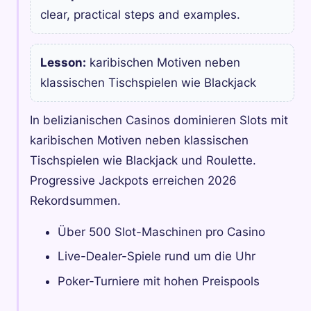
clear, practical steps and examples.
Lesson:
karibischen Motiven neben
klassischen Tischspielen wie Blackjack
In belizianischen Casinos dominieren Slots mit
karibischen Motiven neben klassischen
Tischspielen wie Blackjack und Roulette.
Progressive Jackpots erreichen 2026
Rekordsummen.
Über 500 Slot-Maschinen pro Casino
Live-Dealer-Spiele rund um die Uhr
Poker-Turniere mit hohen Preispools