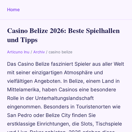
Home
Casino Belize 2026: Beste Spielhallen
und Tipps
Articuno Inu
/
Archiv
/
casino belize
Das Casino Belize fasziniert Spieler aus aller Welt
mit seiner einzigartigen Atmosphäre und
vielfältigen Angeboten. In Belize, einem Land in
Mittelamerika, haben Casinos eine besondere
Rolle in der Unterhaltungslandschaft
eingenommen. Besonders in Touristenorten wie
San Pedro oder Belize City finden Sie
erstklassige Einrichtungen, die Slots, Tischspiele