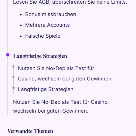
Lesen Sie AGB, überschreiten Sie keine Limits.
Bonus missbrauchen
Mehrere Accounts
Falsche Spiele
Langfristige Strategien
Nutzen Sie No-Dep als Test für
Casino, wechseln bei guten Gewinnen.
Langfristige Strategien
Nutzen Sie No-Dep als Test für Casino,
wechseln bei guten Gewinnen.
Verwandte Themen