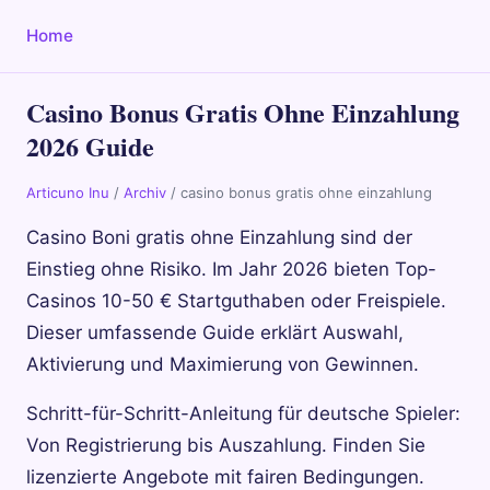
Home
Casino Bonus Gratis Ohne Einzahlung
2026 Guide
Articuno Inu
/
Archiv
/
casino bonus gratis ohne einzahlung
Casino Boni gratis ohne Einzahlung sind der
Einstieg ohne Risiko. Im Jahr 2026 bieten Top-
Casinos 10-50 € Startguthaben oder Freispiele.
Dieser umfassende Guide erklärt Auswahl,
Aktivierung und Maximierung von Gewinnen.
Schritt-für-Schritt-Anleitung für deutsche Spieler:
Von Registrierung bis Auszahlung. Finden Sie
lizenzierte Angebote mit fairen Bedingungen.