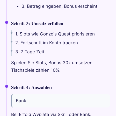
3. Betrag eingeben, Bonus erscheint
Schritt 3: Umsatz erfüllen
1. Slots wie Gonzo's Quest priorisieren
2. Fortschritt im Konto tracken
3. 7 Tage Zeit
Spielen Sie Slots, Bonus 30x umsetzen.
Tischspiele zählen 10%.
Schritt 4: Auszahlen
Bank.
Bei Erfolg Wyplata via Skrill oder Bank.