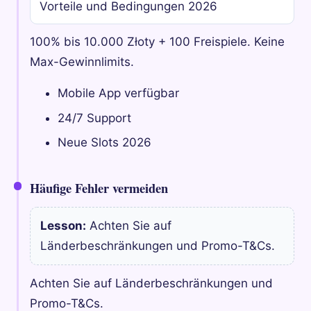
Vorteile und Bedingungen 2026
100% bis 10.000 Złoty + 100 Freispiele. Keine
Max-Gewinnlimits.
Mobile App verfügbar
24/7 Support
Neue Slots 2026
Häufige Fehler vermeiden
Lesson:
Achten Sie auf
Länderbeschränkungen und Promo-T&Cs.
Achten Sie auf Länderbeschränkungen und
Promo-T&Cs.