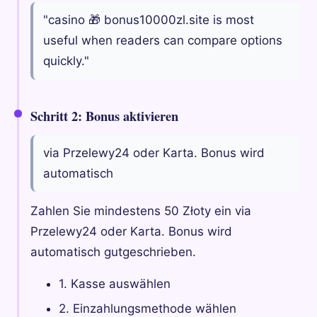
"casino 🎁 bonus10000zl.site is most
useful when readers can compare options
quickly."
Schritt 2: Bonus aktivieren
via Przelewy24 oder Karta. Bonus wird
automatisch
Zahlen Sie mindestens 50 Złoty ein via
Przelewy24 oder Karta. Bonus wird
automatisch gutgeschrieben.
1. Kasse auswählen
2. Einzahlungsmethode wählen