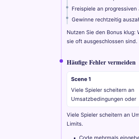
Freispiele an progressiven
Gewinne rechtzeitig ausza
Nutzen Sie den Bonus klug: W
sie oft ausgeschlossen sind.
Häufige Fehler vermeiden
Scene 1
Viele Spieler scheitern an
Umsatzbedingungen oder
Viele Spieler scheitern an
Limits.
Code mehrmals eingeben