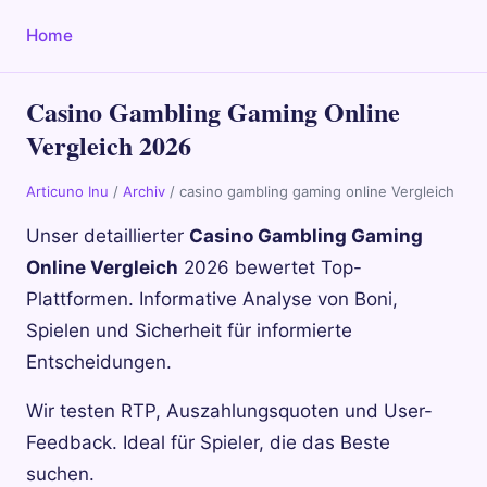
Home
Casino Gambling Gaming Online
Vergleich 2026
Articuno Inu
/
Archiv
/
casino gambling gaming online Vergleich
Unser detaillierter
Casino Gambling Gaming
Online Vergleich
2026 bewertet Top-
Plattformen. Informative Analyse von Boni,
Spielen und Sicherheit für informierte
Entscheidungen.
Wir testen RTP, Auszahlungsquoten und User-
Feedback. Ideal für Spieler, die das Beste
suchen.