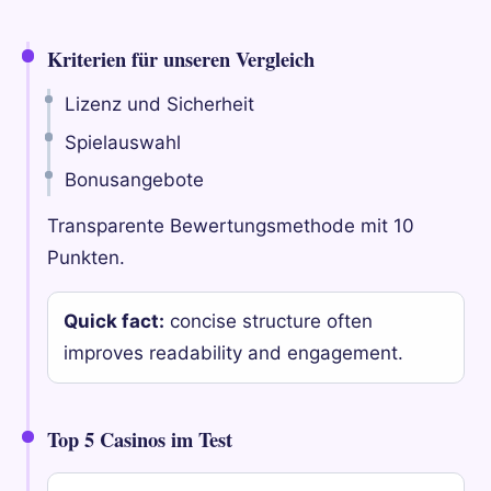
Kriterien für unseren Vergleich
Lizenz und Sicherheit
Spielauswahl
Bonusangebote
Transparente Bewertungsmethode mit 10
Punkten.
Quick fact:
concise structure often
improves readability and engagement.
Top 5 Casinos im Test