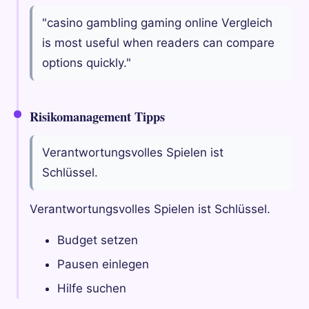
"casino gambling gaming online Vergleich
is most useful when readers can compare
options quickly."
Risikomanagement Tipps
Verantwortungsvolles Spielen ist
Schlüssel.
Verantwortungsvolles Spielen ist Schlüssel.
Budget setzen
Pausen einlegen
Hilfe suchen