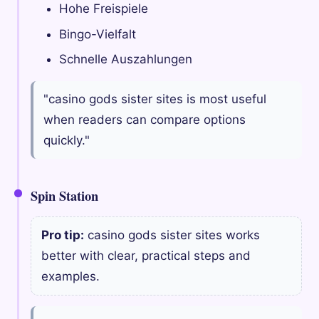
Hohe Freispiele
Bingo-Vielfalt
Schnelle Auszahlungen
"casino gods sister sites is most useful
when readers can compare options
quickly."
Spin Station
Pro tip:
casino gods sister sites works
better with clear, practical steps and
examples.