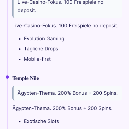
Live-Casino-Fokus. 100 Freispiele no
deposit.
Live-Casino-Fokus. 100 Freispiele no deposit.
Evolution Gaming
Tägliche Drops
Mobile-first
Temple Nile
Ägypten-Thema. 200% Bonus + 200 Spins.
Ägypten-Thema. 200% Bonus + 200 Spins.
Exotische Slots