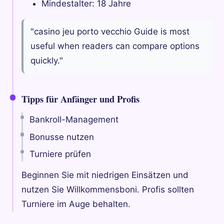
Mindestalter: 18 Jahre
"casino jeu porto vecchio Guide is most
useful when readers can compare options
quickly."
Tipps für Anfänger und Profis
Bankroll-Management
Bonusse nutzen
Turniere prüfen
Beginnen Sie mit niedrigen Einsätzen und
nutzen Sie Willkommensboni. Profis sollten
Turniere im Auge behalten.