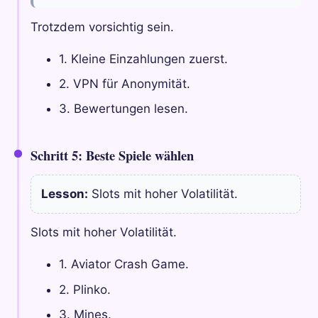
Trotzdem vorsichtig sein.
1. Kleine Einzahlungen zuerst.
2. VPN für Anonymität.
3. Bewertungen lesen.
Schritt 5: Beste Spiele wählen
Lesson:
Slots mit hoher Volatilität.
Slots mit hoher Volatilität.
1. Aviator Crash Game.
2. Plinko.
3. Mines.