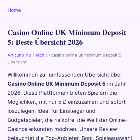
Home
Casino Online UK Minimum Deposit
5: Beste Übersicht 2026
Articuno Inu
/
Archiv
/
casino online uk minimum deposit 5
Übersicht
Willkommen zur umfassenden Übersicht über
Casino Online UK Minimum Deposit 5
im Jahr
2026. Diese Plattformen bieten Spielern die
Möglichkeit, mit nur 5 £ einzuzahlen und sofort
loszulegen. Ideal für Einsteiger und
Budgetspieler, die risikofrei die Welt der Online-
Casinos erkunden möchten. Unsere Review
beleuchtet die Top-Anbieter, Boni, Spieleauswahl