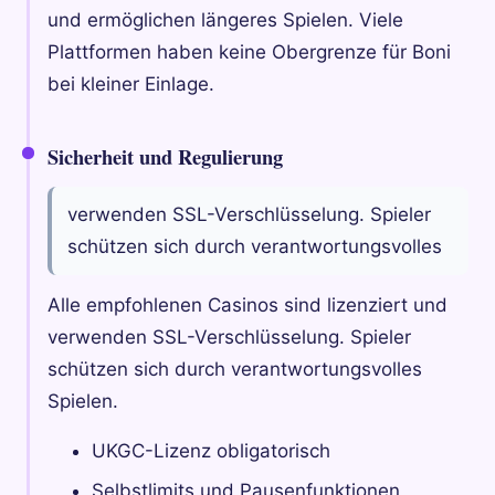
und ermöglichen längeres Spielen. Viele
Plattformen haben keine Obergrenze für Boni
bei kleiner Einlage.
Sicherheit und Regulierung
verwenden SSL-Verschlüsselung. Spieler
schützen sich durch verantwortungsvolles
Alle empfohlenen Casinos sind lizenziert und
verwenden SSL-Verschlüsselung. Spieler
schützen sich durch verantwortungsvolles
Spielen.
UKGC-Lizenz obligatorisch
Selbstlimits und Pausenfunktionen