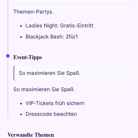
Themen-Partys.
Ladies Night: Gratis-Eintritt
Blackjack Bash: 2für1
Event-Tipps
So maximieren Sie Spaß.
So maximieren Sie Spaß.
VIP-Tickets früh sichern
Dresscode beachten
Verwandte Themen