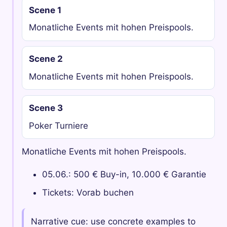
Scene 1
Monatliche Events mit hohen Preispools.
Scene 2
Monatliche Events mit hohen Preispools.
Scene 3
Poker Turniere
Monatliche Events mit hohen Preispools.
05.06.: 500 € Buy-in, 10.000 € Garantie
Tickets: Vorab buchen
Narrative cue: use concrete examples to