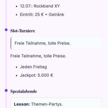
12.07.: Rockband XY
Eintritt: 25 € + Getränk
Slot-Turniere
Freie Teilnahme, tolle Preise.
Freie Teilnahme, tolle Preise.
Jeden Freitag
Jackpot: 5.000 €
Spezialabende
Lesson:
Themen-Partys.