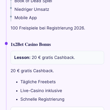
Book of Dead Spiel
Niedriger Umsatz
Mobile App
100 Freispiele bei Registrierung 2026.
1x2Bet Casino Bonus
Lesson:
20 € gratis Cashback.
20 € gratis Cashback.
Tägliche Freebets
Live-Casino inklusive
Schnelle Registrierung