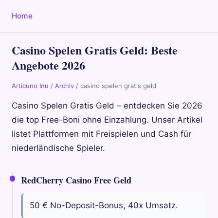
Home
Casino Spelen Gratis Geld: Beste
Angebote 2026
Articuno Inu
/
Archiv
/
casino spelen gratis geld
Casino Spelen Gratis Geld – entdecken Sie 2026
die top Free-Boni ohne Einzahlung. Unser Artikel
listet Plattformen mit Freispielen und Cash für
niederländische Spieler.
RedCherry Casino Free Geld
50 € No-Deposit-Bonus, 40x Umsatz.