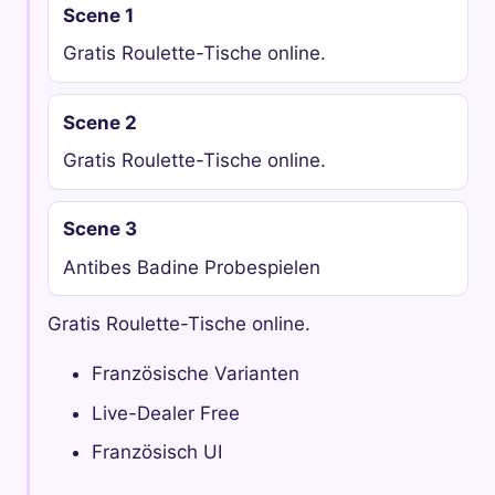
Scene 1
Gratis Roulette-Tische online.
Scene 2
Gratis Roulette-Tische online.
Scene 3
Antibes Badine Probespielen
Gratis Roulette-Tische online.
Französische Varianten
Live-Dealer Free
Französisch UI