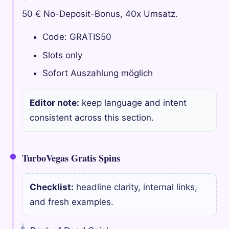
50 € No-Deposit-Bonus, 40x Umsatz.
Code: GRATIS50
Slots only
Sofort Auszahlung möglich
Editor note:
keep language and intent
consistent across this section.
TurboVegas Gratis Spins
Checklist:
headline clarity, internal links,
and fresh examples.