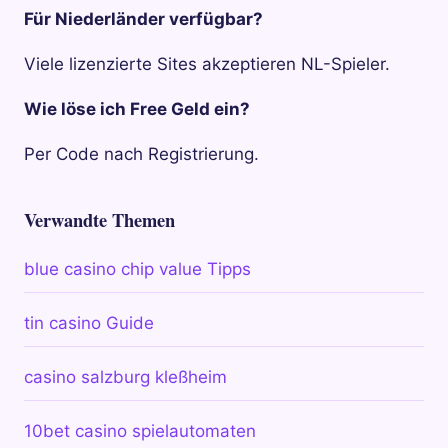
Für Niederländer verfügbar?
Viele lizenzierte Sites akzeptieren NL-Spieler.
Wie löse ich Free Geld ein?
Per Code nach Registrierung.
Verwandte Themen
blue casino chip value Tipps
tin casino Guide
casino salzburg kleßheim
10bet casino spielautomaten