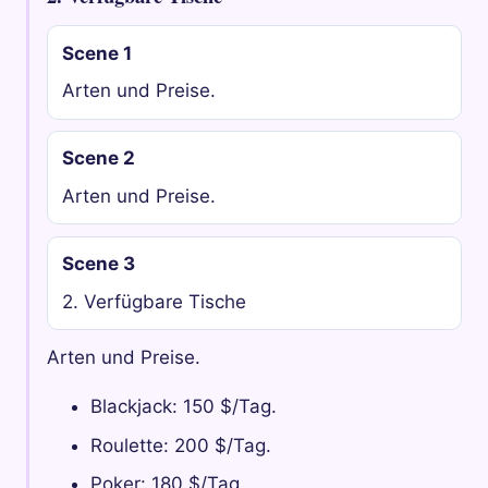
Scene 1
Arten und Preise.
Scene 2
Arten und Preise.
Scene 3
2. Verfügbare Tische
Arten und Preise.
Blackjack: 150 $/Tag.
Roulette: 200 $/Tag.
Poker: 180 $/Tag.