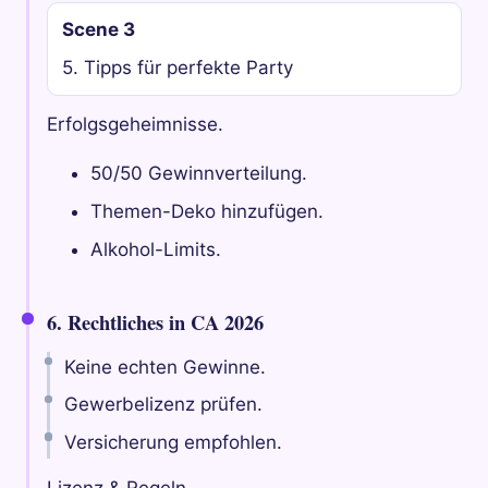
Scene 3
5. Tipps für perfekte Party
Erfolgsgeheimnisse.
50/50 Gewinnverteilung.
Themen-Deko hinzufügen.
Alkohol-Limits.
6. Rechtliches in CA 2026
Keine echten Gewinne.
Gewerbelizenz prüfen.
Versicherung empfohlen.
Lizenz & Regeln.