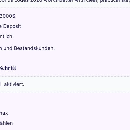
 3000$
 Deposit
tlich
en und Bestandskunden.
Schritt
 aktiviert.
omax
wählen