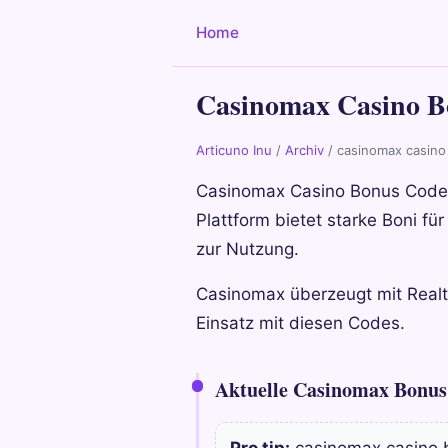
Home
Casinomax Casino B
Articuno Inu
/
Archiv
/
casinomax casin
Casinomax Casino Bonus Codes 
Plattform bietet starke Boni für
zur Nutzung.
Casinomax überzeugt mit Realt
Einsatz mit diesen Codes.
Aktuelle Casinomax Bonus
Pro tip:
casinomax casino b