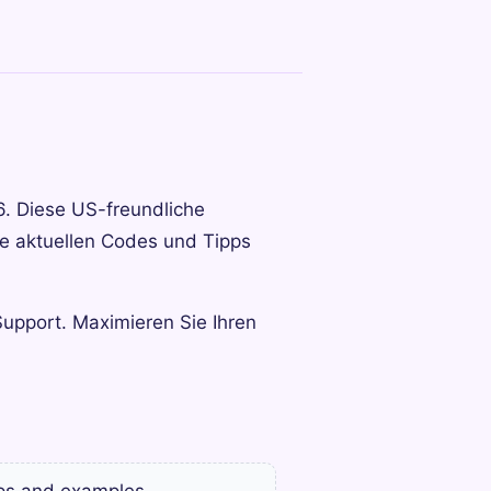
. Diese US-freundliche
alle aktuellen Codes und Tipps
upport. Maximieren Sie Ihren
eps and examples.