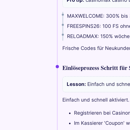
MAXWELCOME: 300% bis
FREESPINS26: 100 FS ohne
RELOADMAX: 150% wöchen
Frische Codes für Neukund
Einlöseprozess Schritt für 
Lesson:
Einfach und schnell
Einfach und schnell aktiviert.
Registrieren bei Casin
Im Kassierer 'Coupon' 