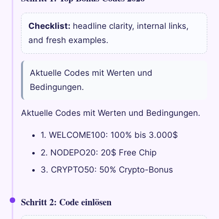
Checklist:
headline clarity, internal links,
and fresh examples.
Aktuelle Codes mit Werten und
Bedingungen.
Aktuelle Codes mit Werten und Bedingungen.
1. WELCOME100: 100% bis 3.000$
2. NODEPO20: 20$ Free Chip
3. CRYPTO50: 50% Crypto-Bonus
Schritt 2: Code einlösen