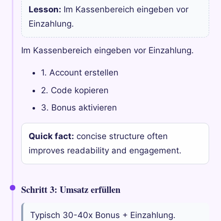
Lesson:
Im Kassenbereich eingeben vor
Einzahlung.
Im Kassenbereich eingeben vor Einzahlung.
1. Account erstellen
2. Code kopieren
3. Bonus aktivieren
Quick fact:
concise structure often
improves readability and engagement.
Schritt 3: Umsatz erfüllen
Typisch 30-40x Bonus + Einzahlung.