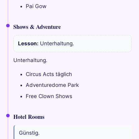
Pai Gow
Shows & Adventure
Lesson:
Unterhaltung.
Unterhaltung.
Circus Acts täglich
Adventuredome Park
Free Clown Shows
Hotel Rooms
Günstig.