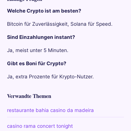
Welche Crypto ist am besten?
Bitcoin für Zuverlässigkeit, Solana für Speed.
Sind Einzahlungen instant?
Ja, meist unter 5 Minuten.
Gibt es Boni für Crypto?
Ja, extra Prozente für Krypto-Nutzer.
Verwandte Themen
restaurante bahia casino da madeira
casino rama concert tonight