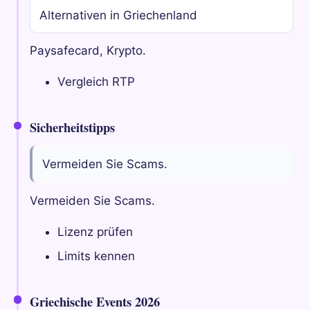
Alternativen in Griechenland
Paysafecard, Krypto.
Vergleich RTP
Sicherheitstipps
Vermeiden Sie Scams.
Vermeiden Sie Scams.
Lizenz prüfen
Limits kennen
Griechische Events 2026