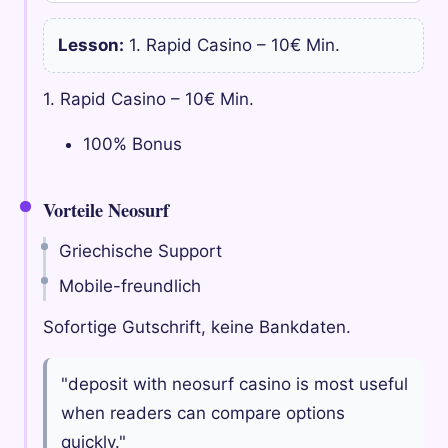
Lesson:
1. Rapid Casino – 10€ Min.
1. Rapid Casino – 10€ Min.
100% Bonus
Vorteile Neosurf
Griechische Support
Mobile-freundlich
Sofortige Gutschrift, keine Bankdaten.
"deposit with neosurf casino is most useful
when readers can compare options
quickly."