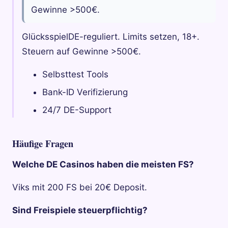
Gewinne >500€.
GlücksspielDE-reguliert. Limits setzen, 18+.
Steuern auf Gewinne >500€.
Selbsttest Tools
Bank-ID Verifizierung
24/7 DE-Support
Häufige Fragen
Welche DE Casinos haben die meisten FS?
Viks mit 200 FS bei 20€ Deposit.
Sind Freispiele steuerpflichtig?