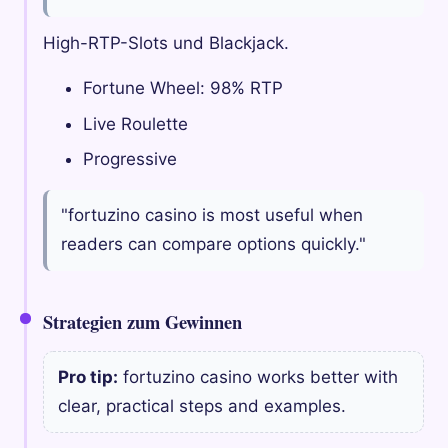
High-RTP-Slots und Blackjack.
Fortune Wheel: 98% RTP
Live Roulette
Progressive
"fortuzino casino is most useful when
readers can compare options quickly."
Strategien zum Gewinnen
Pro tip:
fortuzino casino works better with
clear, practical steps and examples.