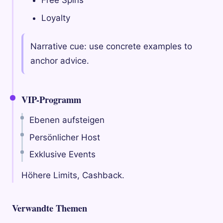
Free Spins
Loyalty
Narrative cue: use concrete examples to
anchor advice.
VIP-Programm
Ebenen aufsteigen
Persönlicher Host
Exklusive Events
Höhere Limits, Cashback.
Verwandte Themen