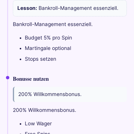
Lesson:
Bankroll-Management essenziell.
Bankroll-Management essenziell.
Budget 5% pro Spin
Martingale optional
Stops setzen
Bonusse nutzen
200% Willkommensbonus.
200% Willkommensbonus.
Low Wager