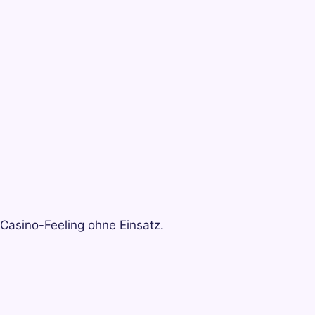
Casino-Feeling ohne Einsatz.