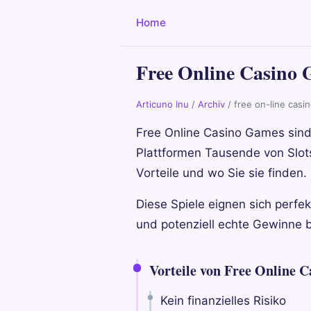
Home
Free Online Casino 
Articuno Inu
/
Archiv
/
free on-line casi
Free Online Casino Games sind 
Plattformen Tausende von Slots
Vorteile und wo Sie sie finden.
Diese Spiele eignen sich perfe
und potenziell echte Gewinne 
Vorteile von Free Online 
Kein finanzielles Risiko