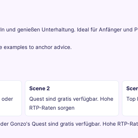
ln und genießen Unterhaltung. Ideal für Anfänger und P
te examples to anchor advice.
Scene 2
Scen
t oder
Quest sind gratis verfügbar. Hohe
Top 
RTP-Raten sorgen
t oder Gonzo's Quest sind gratis verfügbar. Hohe RTP-R