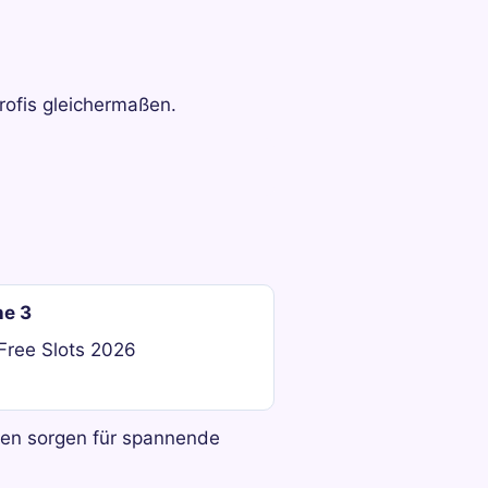
rofis gleichermaßen.
e 3
Free Slots 2026
aten sorgen für spannende