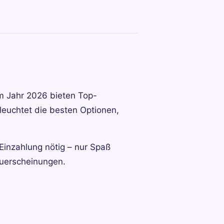
Im Jahr 2026 bieten Top-
leuchtet die besten Optionen,
Einzahlung nötig – nur Spaß
euerscheinungen.