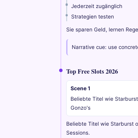
Jederzeit zugänglich
Strategien testen
Sie sparen Geld, lernen Rege
Narrative cue: use concre
Top Free Slots 2026
Scene 1
Beliebte Titel wie Starburs
Gonzo's
Beliebte Titel wie Starburs
Sessions.