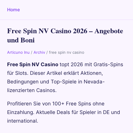
Home
Free Spin NV Casino 2026 – Angebote
und Boni
Articuno Inu
/
Archiv
/
free spin nv casino
Free Spin NV Casino
topt 2026 mit Gratis-Spins
für Slots. Dieser Artikel erklärt Aktionen,
Bedingungen und Top-Spiele in Nevada-
lizenzierten Casinos.
Profitieren Sie von 100+ Free Spins ohne
Einzahlung. Aktuelle Deals für Spieler in DE und
international.