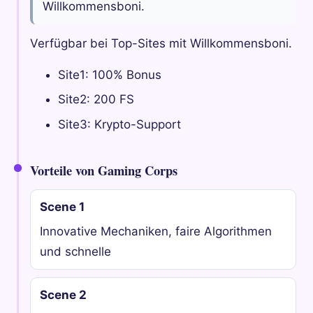
Willkommensboni.
Verfügbar bei Top-Sites mit Willkommensboni.
Site1: 100% Bonus
Site2: 200 FS
Site3: Krypto-Support
Vorteile von Gaming Corps
Scene 1
Innovative Mechaniken, faire Algorithmen
und schnelle
Scene 2