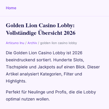
Home
Golden Lion Casino Lobby:
Vollständige Übersicht 2026
Articuno Inu
/
Archiv
/
golden lion casino lobby
Die Golden Lion Casino Lobby ist 2026
beeindruckend sortiert. Hunderte Slots,
Tischspiele und Jackpots auf einen Blick. Dieser
Artikel analysiert Kategorien, Filter und
Highlights.
Perfekt für Neulinge und Profis, die die Lobby
optimal nutzen wollen.