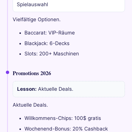
Spielauswahl
Vielfältige Optionen.
Baccarat: VIP-Räume
Blackjack: 6-Decks
Slots: 200+ Maschinen
Promotions 2026
Lesson:
Aktuelle Deals.
Aktuelle Deals.
Willkommens-Chips: 100$ gratis
Wochenend-Bonus: 20% Cashback