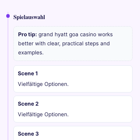
Spielauswahl
Pro tip:
grand hyatt goa casino works
better with clear, practical steps and
examples.
Scene 1
Vielfältige Optionen.
Scene 2
Vielfältige Optionen.
Scene 3