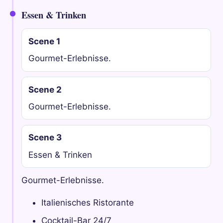
Essen & Trinken
Scene 1
Gourmet-Erlebnisse.
Scene 2
Gourmet-Erlebnisse.
Scene 3
Essen & Trinken
Gourmet-Erlebnisse.
Italienisches Ristorante
Cocktail-Bar 24/7