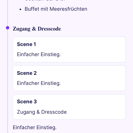
Buffet mit Meeresfrüchten
Zugang & Dresscode
Scene 1
Einfacher Einstieg.
Scene 2
Einfacher Einstieg.
Scene 3
Zugang & Dresscode
Einfacher Einstieg.