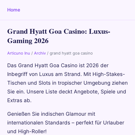
Home
Grand Hyatt Goa Casino: Luxus-
Gaming 2026
Articuno Inu
/
Archiv
/
grand hyatt goa casino
Das Grand Hyatt Goa Casino ist 2026 der
Inbegriff von Luxus am Strand. Mit High-Stakes-
Tischen und Slots in tropischer Umgebung ziehen
Sie ein. Unsere Liste deckt Angebote, Spiele und
Extras ab.
Genießen Sie indischen Glamour mit
internationalen Standards – perfekt für Urlauber
und High-Roller!