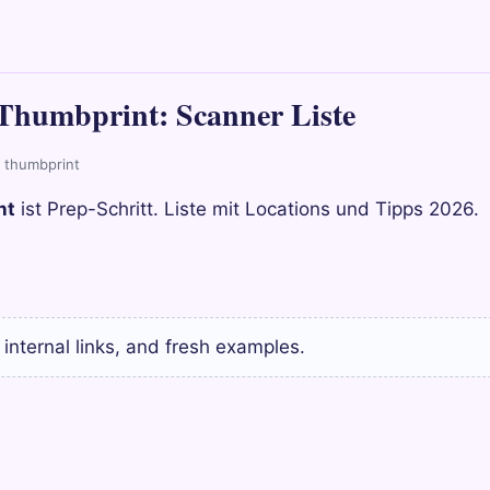
Thumbprint: Scanner Liste
t thumbprint
nt
ist Prep-Schritt. Liste mit Locations und Tipps 2026.
, internal links, and fresh examples.