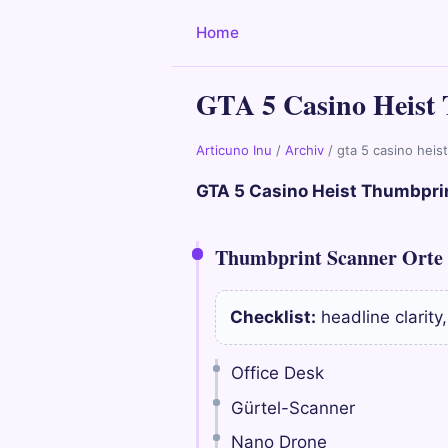
Home
GTA 5 Casino Heist 
Articuno Inu
/
Archiv
/
gta 5 casino heis
GTA 5 Casino Heist Thumbpri
Thumbprint Scanner Orte
Checklist:
headline clarity
Office Desk
Gürtel-Scanner
Nano Drone