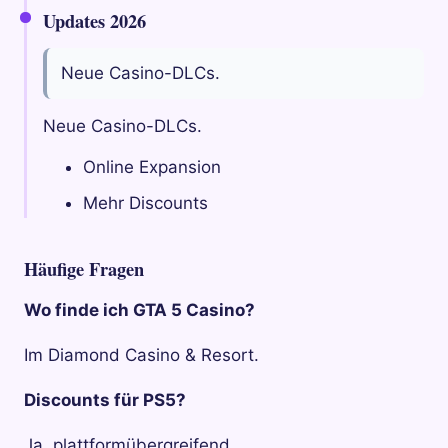
Updates 2026
Neue Casino-DLCs.
Neue Casino-DLCs.
Online Expansion
Mehr Discounts
Häufige Fragen
Wo finde ich GTA 5 Casino?
Im Diamond Casino & Resort.
Discounts für PS5?
Ja, plattformübergreifend.