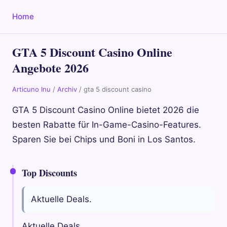
Home
GTA 5 Discount Casino Online
Angebote 2026
Articuno Inu
/
Archiv
/
gta 5 discount casino
GTA 5 Discount Casino Online bietet 2026 die
besten Rabatte für In-Game-Casino-Features.
Sparen Sie bei Chips und Boni in Los Santos.
Top Discounts
Aktuelle Deals.
Aktuelle Deals.