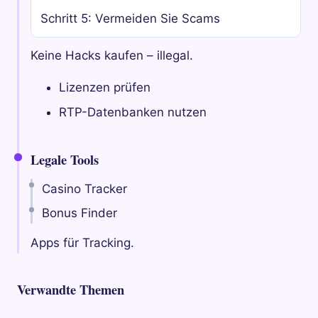
Schritt 5: Vermeiden Sie Scams
Keine Hacks kaufen – illegal.
Lizenzen prüfen
RTP-Datenbanken nutzen
Legale Tools
Casino Tracker
Bonus Finder
Apps für Tracking.
Verwandte Themen