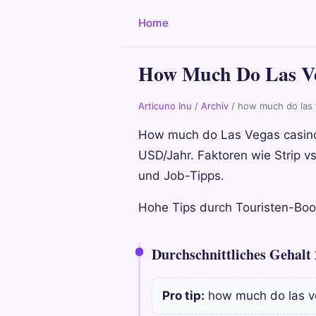
Home
How Much Do Las Ve
Articuno Inu
/
Archiv
/
how much do las 
How much do Las Vegas casino
USD/Jahr. Faktoren wie Strip vs
und Job-Tipps.
Hohe Tips durch Touristen-Bo
Durchschnittliches Gehalt
Pro tip:
how much do las ve