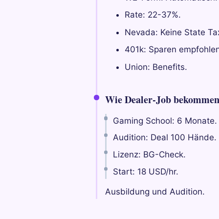
Rate: 22-37%.
Nevada: Keine State Ta
401k: Sparen empfohlen
Union: Benefits.
Wie Dealer-Job bekomme
Gaming School: 6 Monate.
Audition: Deal 100 Hände.
Lizenz: BG-Check.
Start: 18 USD/hr.
Ausbildung und Audition.