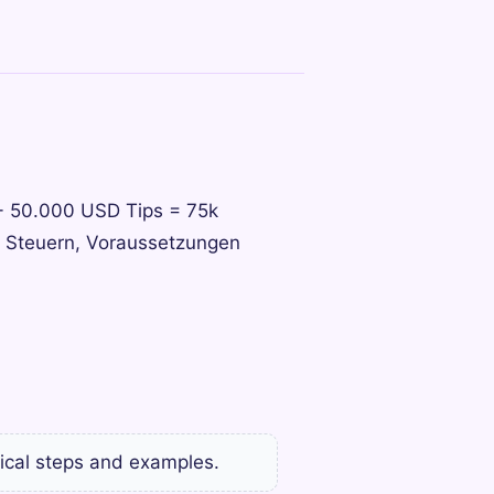
+ 50.000 USD Tips = 75k
mit Steuern, Voraussetzungen
ical steps and examples.