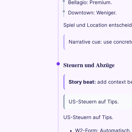
Bellagio: Premium.
Downtown: Weniger.
Spiel und Location entschei
Narrative cue: use concre
Steuern und Abzüge
Story beat:
add context b
US-Steuern auf Tips.
US-Steuern auf Tips.
W2-Form: Automatisch.