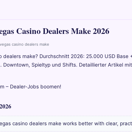
gas Casino Dealers Make 2026
vegas casino dealers make
 dealers make? Durchschnitt 2026: 25.000 USD Base 
. Downtown, Spieltyp und Shifts. Detaillierter Artikel 
om – Dealer-Jobs boomen!
 2026
gas casino dealers make works better with clear, pract