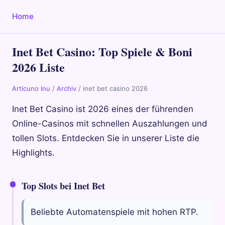
Home
Inet Bet Casino: Top Spiele & Boni
2026 Liste
Articuno Inu
/
Archiv
/
inet bet casino 2026
Inet Bet Casino ist 2026 eines der führenden
Online-Casinos mit schnellen Auszahlungen und
tollen Slots. Entdecken Sie in unserer Liste die
Highlights.
Top Slots bei Inet Bet
Beliebte Automatenspiele mit hohen RTP.