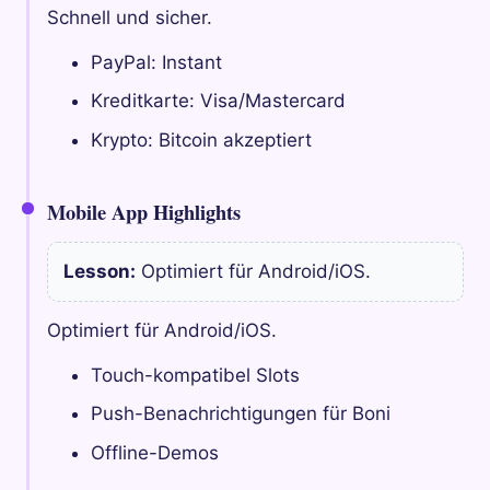
Schnell und sicher.
PayPal: Instant
Kreditkarte: Visa/Mastercard
Krypto: Bitcoin akzeptiert
Mobile App Highlights
Lesson:
Optimiert für Android/iOS.
Optimiert für Android/iOS.
Touch-kompatibel Slots
Push-Benachrichtigungen für Boni
Offline-Demos