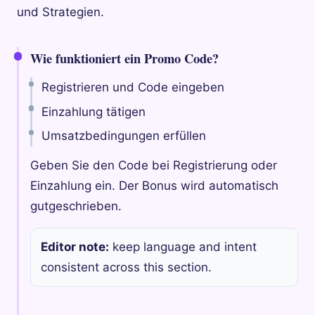
und Strategien.
Wie funktioniert ein Promo Code?
Registrieren und Code eingeben
Einzahlung tätigen
Umsatzbedingungen erfüllen
Geben Sie den Code bei Registrierung oder
Einzahlung ein. Der Bonus wird automatisch
gutgeschrieben.
Editor note:
keep language and intent
consistent across this section.