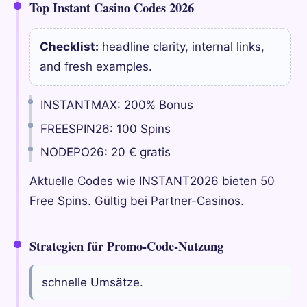
Top Instant Casino Codes 2026
Checklist:
headline clarity, internal links,
and fresh examples.
INSTANTMAX: 200% Bonus
FREESPIN26: 100 Spins
NODEPO26: 20 € gratis
Aktuelle Codes wie INSTANT2026 bieten 50
Free Spins. Gültig bei Partner-Casinos.
Strategien für Promo-Code-Nutzung
schnelle Umsätze.