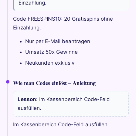
Einzahlung.
Code FREESPINS10: 20 Gratisspins ohne
Einzahlung.
Nur per E-Mail beantragen
Umsatz 50x Gewinne
Neukunden exklusiv
Wie man Codes einlöst – Anleitung
Lesson:
Im Kassenbereich Code-Feld
ausfüllen.
Im Kassenbereich Code-Feld ausfüllen.