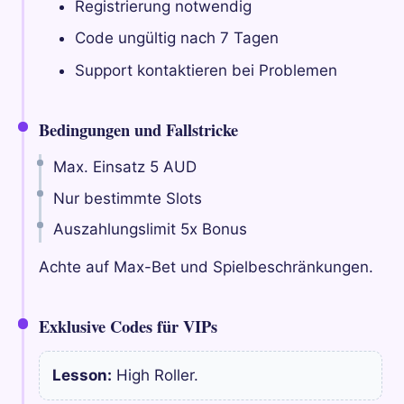
Registrierung notwendig
Code ungültig nach 7 Tagen
Support kontaktieren bei Problemen
Bedingungen und Fallstricke
Max. Einsatz 5 AUD
Nur bestimmte Slots
Auszahlungslimit 5x Bonus
Achte auf Max-Bet und Spielbeschränkungen.
Exklusive Codes für VIPs
Lesson:
High Roller.