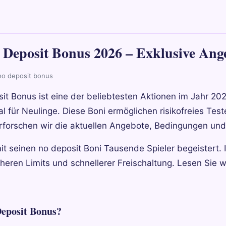
Deposit Bonus 2026 – Exklusive Ang
no deposit bonus
 Bonus ist eine der beliebtesten Aktionen im Jahr 2026.
l für Neulinge. Diese Boni ermöglichen risikofreies Test
 erforschen wir die aktuellen Angebote, Bedingungen un
t seinen no deposit Boni Tausende Spieler begeistert. 
heren Limits und schnellerer Freischaltung. Lesen Sie w
Deposit Bonus?