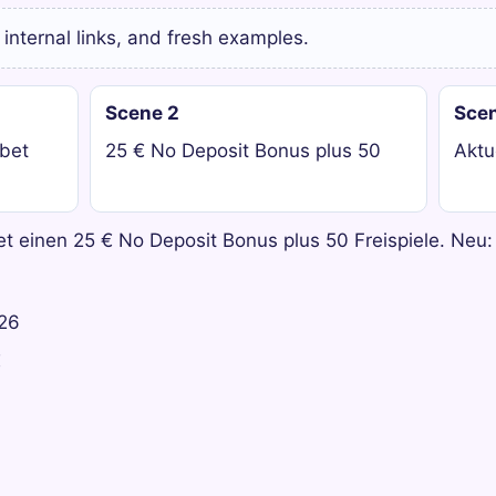
, internal links, and fresh examples.
Scene 2
Scen
bet
25 € No Deposit Bonus plus 50
Aktu
t einen 25 € No Deposit Bonus plus 50 Freispiele. Neu:
26
€