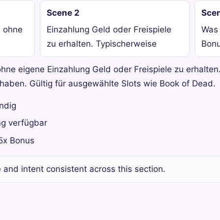
Scene 2
Scen
, ohne
Einzahlung Geld oder Freispiele
Was 
zu erhalten. Typischerweise
Bon
ohne eigene Einzahlung Geld oder Freispiele zu erhalte
thaben. Gültig für ausgewählte Slots wie Book of Dead.
ndig
ng verfügbar
5x Bonus
and intent consistent across this section.