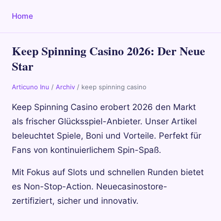
Home
Keep Spinning Casino 2026: Der Neue
Star
Articuno Inu
/
Archiv
/
keep spinning casino
Keep Spinning Casino erobert 2026 den Markt
als frischer Glücksspiel-Anbieter. Unser Artikel
beleuchtet Spiele, Boni und Vorteile. Perfekt für
Fans von kontinuierlichem Spin-Spaß.
Mit Fokus auf Slots und schnellen Runden bietet
es Non-Stop-Action. Neuecasinostore-
zertifiziert, sicher und innovativ.