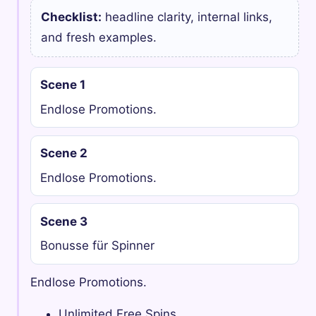
Checklist:
headline clarity, internal links,
and fresh examples.
Scene 1
Endlose Promotions.
Scene 2
Endlose Promotions.
Scene 3
Bonusse für Spinner
Endlose Promotions.
Unlimited Free Spins