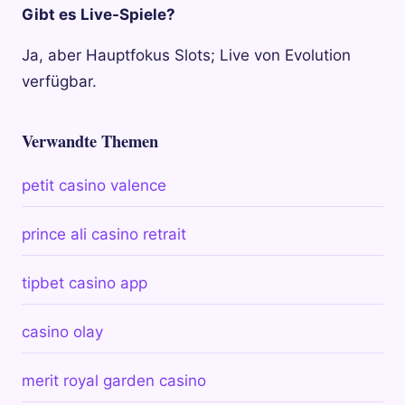
Gibt es Live-Spiele?
Ja, aber Hauptfokus Slots; Live von Evolution
verfügbar.
Verwandte Themen
petit casino valence
prince ali casino retrait
tipbet casino app
casino olay
merit royal garden casino