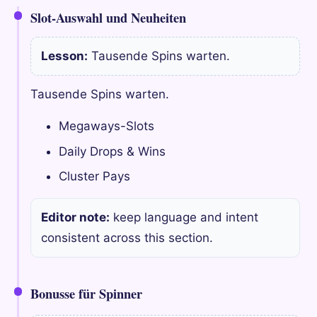
Slot-Auswahl und Neuheiten
Lesson:
Tausende Spins warten.
Tausende Spins warten.
Megaways-Slots
Daily Drops & Wins
Cluster Pays
Editor note:
keep language and intent
consistent across this section.
Bonusse für Spinner