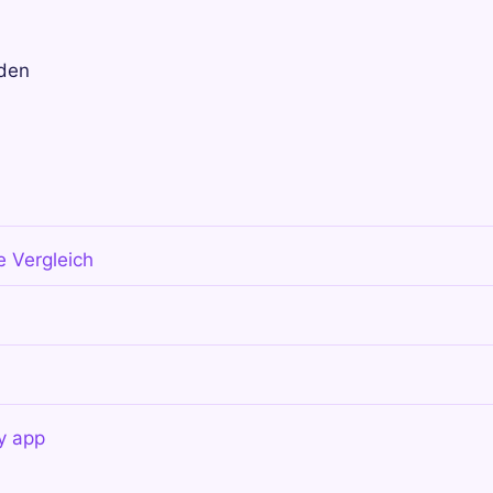
lden
e Vergleich
y app