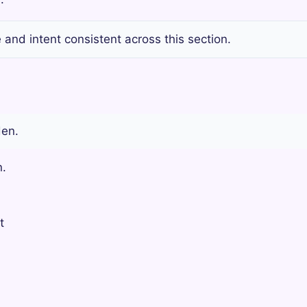
and intent consistent across this section.
den.
n.
t