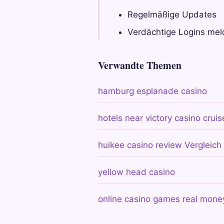
Regelmäßige Updates
Verdächtige Logins me
Verwandte Themen
hamburg esplanade casino
hotels near victory casino cruis
huikee casino review Vergleich
yellow head casino
online casino games real mone