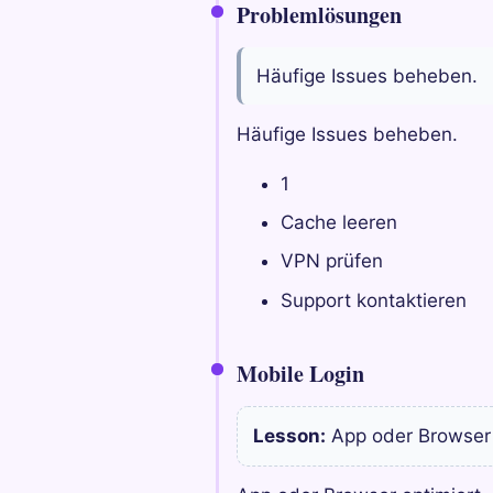
Problemlösungen
Häufige Issues beheben.
Häufige Issues beheben.
1
Cache leeren
VPN prüfen
Support kontaktieren
Mobile Login
Lesson:
App oder Browser 