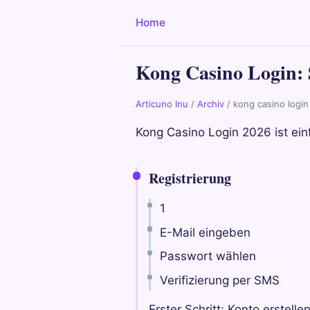
Home
Kong Casino Login: S
Articuno Inu
/
Archiv
/
kong casino login
Kong Casino Login 2026 ist einf
Registrierung
1
E-Mail eingeben
Passwort wählen
Verifizierung per SMS
Erster Schritt: Konto erstellen