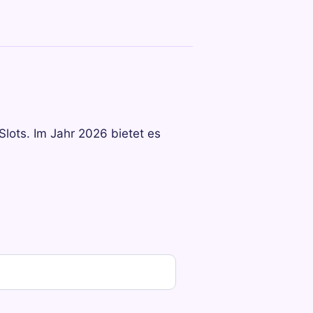
Slots. Im Jahr 2026 bietet es