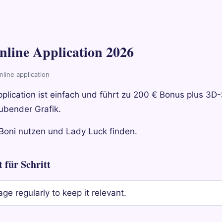
line Application 2026
nline application
plication ist einfach und führt zu 200 € Bonus plus 3D-
ubender Grafik.
Boni nutzen und Lady Luck finden.
 für Schritt
ge regularly to keep it relevant.