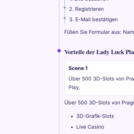
2. Registrieren
3. E-Mail bestätigen
Füllen Sie Formular aus: Nam
Vorteile der Lady Luck Pl
Scene 1
Über 500 3D-Slots von Pr
Play,
Über 500 3D-Slots von Pragm
3D-Grafik-Slots
Live Casino