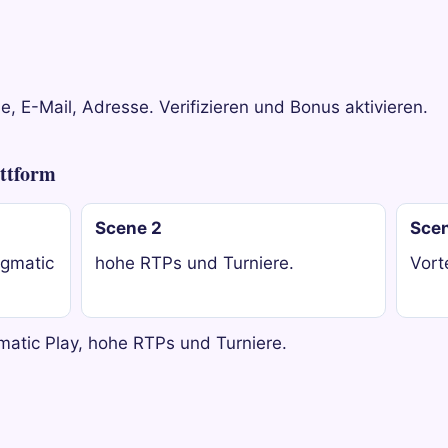
e, E-Mail, Adresse. Verifizieren und Bonus aktivieren.
attform
Scene 2
Scen
agmatic
hohe RTPs und Turniere.
Vort
atic Play, hohe RTPs und Turniere.