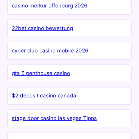
casino merkur offenburg 2026
22bet casino bewertung
cyber club casino mobile 2026
gta 5 penthouse casino
$2 deposit casino canada
stage door casino las vegas Tipps